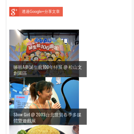
透過Google+分享文章
哆啦A夢誕生前100年特展 @ 松山文
創園區
Show Girl @ 2003台北世貿春季多媒
體暨遊戲展