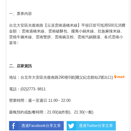
一、票券內容
台北大安區光復南路【云滇雲南過橋米線】平假日皆可抵用500元消費
金額 ：雲南過橋米線、雲南破酥包、擺夷小鍋米線、壯族麻辣米線、
雲燒牛腩米線、雲南雙拼、雲南豌豆粉、雲南汽鍋雞湯、各式雲南小
菜等〉
二、店家資訊
地址：台北市大安區光復南路290巷5號(國父紀念館站2號出口)
電話：(02)2773- 8811
營業時間：週一至週日 11:00~ 22:00
最晚預約或點餐時間：21:00(油炸類)、21:30(一般)
透過Facebook分享文章
透過Twitter分享文章