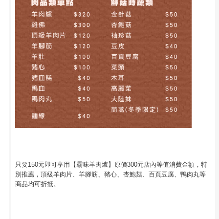
只要150元即可享用【霸味羊肉爐】原價300元店內等值消費金額，特
別推薦，頂級羊肉片、羊腳筋、豬心、杏鮑菇、百頁豆腐、鴨肉丸等
商品均可折抵。