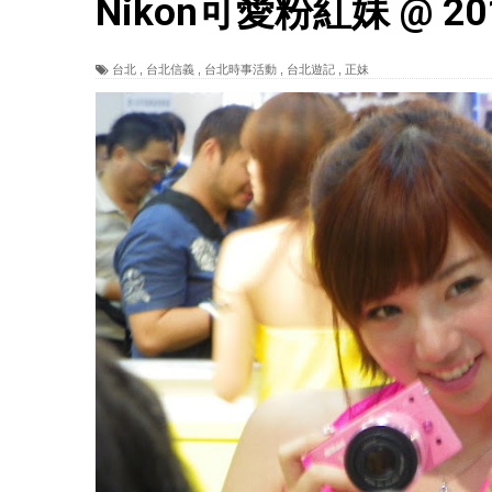
Nikon可愛粉紅妹 @ 
台北
,
台北信義
,
台北時事活動
,
台北遊記
,
正妹