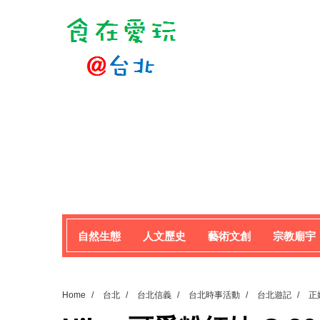
自然生態
人文歷史
藝術文創
宗教廟宇
Home
/
台北
/
台北信義
/
台北時事活動
/
台北遊記
/
正