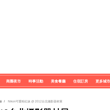
商圈夜市
時事活動
美食餐廳
住宿訂房
更多城
妹
/
Nikon可愛粉紅妹 @ 2012台北攝影器材展