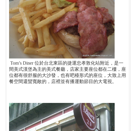
Tom’s D
iner 位於
台北東區
的
捷運忠孝敦化站
附近，是一
間
美式漢堡
為主的
美式餐廳
，店家主要座位都在二樓，座
位都有很舒服的大沙發，也有吧檯形式的座位，大致上用
餐空間還蠻寬敞的，店裡並有播運動節目的大電視。