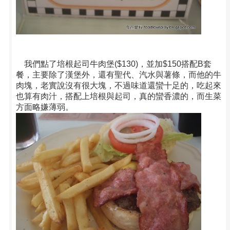
我們點了培根起司牛肉堡($130)，並加$150搭配B套
餐，主要除了漢堡外，還有聖代、汽水與薯條，而他的牛
肉塊，老實說沒有很大塊，不過味道還蠻十足的，吃起來
也算有肉汁，搭配上培根與起司，真的蠻香濃的，而生菜
方面略嫌薄弱。