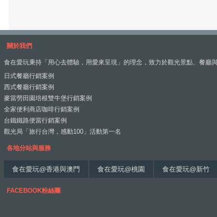
關於我們
食在愛玩秉持「用心去體驗，用愛來呈現」的理念，致力於觀光景點、餐廳
日式餐廳行銷案例
西式餐廳行銷案例
麥當勞田園培根雙牛堡行銷案例
全家便利商店咖啡行銷案例
台鐵鐵路便當行銷案例
觀光局「旅行台灣，感動100」活動第一名
各地分站與服務
食在愛玩@香港與澳門
食在愛玩@桃園
食在愛玩@新竹
FACEBOOK粉絲團