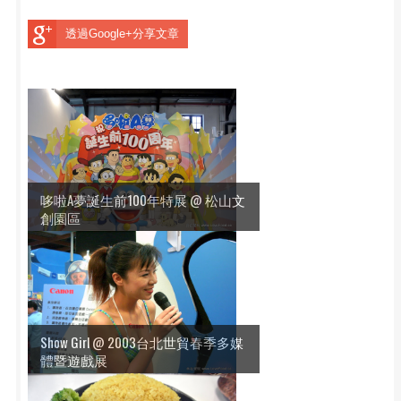
透過Google+分享文章
哆啦A夢誕生前100年特展 @ 松山文
創園區
Show Girl @ 2003台北世貿春季多媒
體暨遊戲展