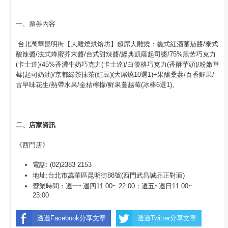
一、票券內容
台北萬華昆明街【大雕燒烘焙坊】超屌大雕燒：義式紅酒蕃茄醬/泰式
酸辣醬/法式蜂蜜芥末醬/台式甜辣醬/經典凱薩起司醬/75%黑苦巧克力
(卡士達)/45%香濃牛奶巧克力(卡士達)/白優格巧克力(香酥芋頭)/粉嫩草
莓(起司奶油)/京都綠茶抺茶(紅豆)(大屌燒10選1)+果釀桑葚/百香鮮果/
古早味花生/熱帶水果/金桔檸檬/鮮果蔓越莓(冰棒6選1)。
二、店家資訊
《西門店》
電話: (02)2383 2153
地址:台北市萬華區昆明街88號(西門武昌誠品正對面)
營業時間：週一~週四11:00~ 22:00；週五~週日11:00~
23:00
透過Facebook分享文章
透過Twitter分享文章