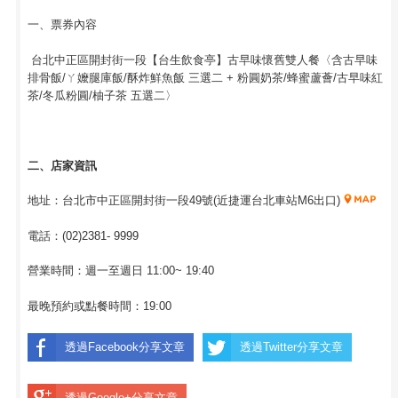
一、票券內容
台北中正區開封街一段【台生飲食亭】古早味懷舊雙人餐〈含古早味
排骨飯/ㄚ嬤腿庫飯/酥炸鮮魚飯 三選二 + 粉圓奶茶/蜂蜜蘆薈/古早味紅
茶/冬瓜粉圓/柚子茶 五選二〉
二、店家資訊
地址：台北市中正區開封街一段49號(近捷運台北車站M6出口)
電話：(02)2381- 9999
營業時間：週一至週日 11:00~ 19:40
最晚預約或點餐時間：19:00
透過Facebook分享文章
透過Twitter分享文章
透過Google+分享文章