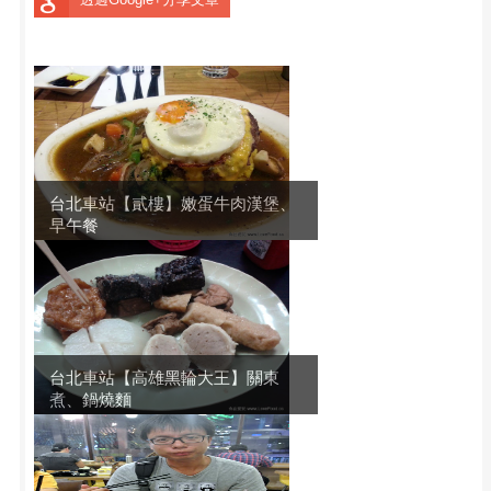
台北車站【貳樓】嫩蛋牛肉漢堡、
早午餐
台北車站【高雄黑輪大王】關東
煮、鍋燒麵