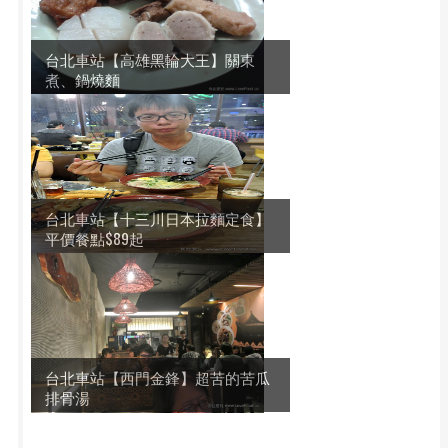
台北車站【高雄黑輪大王】關東
煮、鍋燒麵
台北車站【十三川日本拉麵定食】
平價餐點$89起
台北車站【西門金鋒】超苦的苦瓜
排骨湯