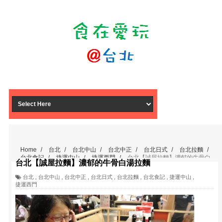
Home
/
台北
/
台北中山
/
台北中正
/
台北日式
/
台北拉麵
/
台北食記
/
捷運中山
/
捷運西門
/
台北【誠屋拉麵】濃郁的牛骨白
台北【誠屋拉麵】濃郁的牛骨白湯拉麵
湯拉麵
台北
,
台北中山
,
台北中正
,
台北日式
,
台北拉麵
,
台北食記
,
捷運中山
,
捷運西門