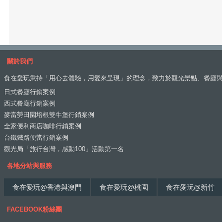
關於我們
食在愛玩秉持「用心去體驗，用愛來呈現」的理念，致力於觀光景點、餐廳
日式餐廳行銷案例
西式餐廳行銷案例
麥當勞田園培根雙牛堡行銷案例
全家便利商店咖啡行銷案例
台鐵鐵路便當行銷案例
觀光局「旅行台灣，感動100」活動第一名
各地分站與服務
食在愛玩@香港與澳門
食在愛玩@桃園
食在愛玩@新竹
FACEBOOK粉絲團