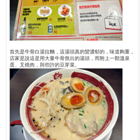
首先是牛骨白湯拉麵，這湯頭真的蠻濃郁的，味道夠重，
店家是說這是用大量牛骨熬出的湯頭，而附上一顆溫泉
蛋、叉燒肉，與些許的豆芽菜。