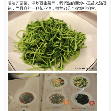
蠔油芥蘭菜、清炒西生菜等，我們點的而炒小豆苗充滿香
氣，而且真的一點都不油，根莖部分也被炒得夠軟。