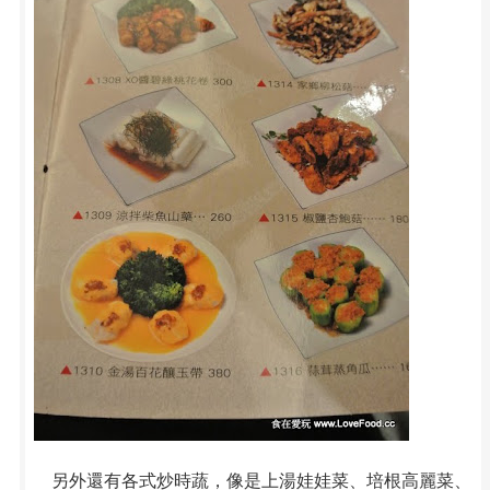
另外還有各式炒時蔬，像是上湯娃娃菜、培根高麗菜、