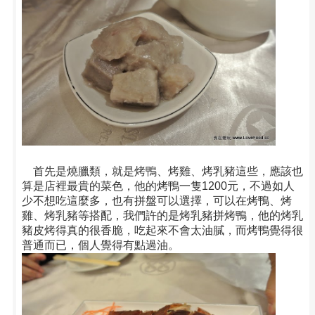
首先是燒臘類，就是烤鴨、烤雞、烤乳豬這些，應該也
算是店裡最貴的菜色，他的烤鴨一隻1200元，不過如人
少不想吃這麼多，也有拼盤可以選擇，可以在烤鴨、烤
雞、烤乳豬等搭配，我們許的是烤乳豬拼烤鴨，他的烤乳
豬皮烤得真的很香脆，吃起來不會太油膩，而烤鴨覺得很
普通而已，個人覺得有點過油。