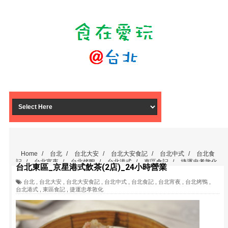
Home
/
台北
/
台北大安
/
台北大安食記
/
台北中式
/
台北食
記
/
台北宵夜
/
台北烤鴨
/
台北港式
/
東區食記
/
捷運忠孝敦化
台北東區_京星港式飲茶(2店)_24小時營業
/
台北東區_京星港式飲茶(2店)_24小時營業
台北
,
台北大安
,
台北大安食記
,
台北中式
,
台北食記
,
台北宵夜
,
台北烤鴨
,
台北港式
,
東區食記
,
捷運忠孝敦化