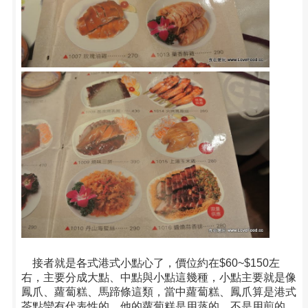
接者就是各式港式小點心了，價位約在$60~$150左
右，主要分成大點、中點與小點這幾種，小點主要就是像
鳳爪、蘿蔔糕、馬蹄條這類，當中蘿蔔糕、鳳爪算是港式
茶點蠻有代表性的，他的蘿蔔糕是用蒸的，不是用煎的，