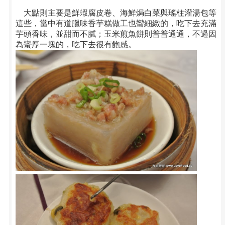
大點則主要是鮮蝦腐皮卷、海鮮焗白菜與瑤柱灌湯包等
這些，當中有道臘味香芋糕做工也蠻細緻的，吃下去充滿
芋頭香味，並甜而不膩；玉米煎魚餅則普普通通，不過因
為蠻厚一塊的，吃下去很有飽感。