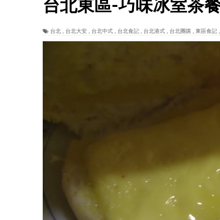
台北東區-巧味冰室茶
台北
,
台北大安
,
台北中式
,
台北食記
,
台北港式
,
台北團購
,
東區食記