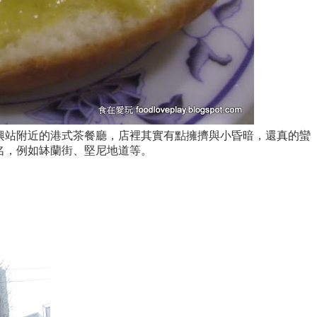
興站
附近的
港式茶餐廳
，店裡其實有點擁擠與小昏暗，還真的蠻
名，例如缽蘭街、堅尼地道等。