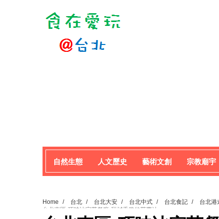
自然生態
人文歷史
藝術文創
宗教廟宇
Home
/
台北
/
台北大安
/
台北中式
/
台北食記
/
台北港
台北東區-巧味冰室茶餐廳-甜鹹香脆的菠蘿油