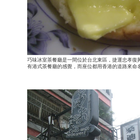
巧味冰室茶餐廳是一間位於
台北東區
，
捷運忠孝復
有港式茶餐廳的感覺，而座位都用香港的道路來命