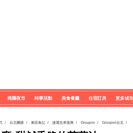
商圈夜市
時事活動
美食餐廳
住宿訂房
更多城
式
/
台北團購
/
東區食記
/
捷運忠孝復興
/
Groupon
/
Groupon台北
/