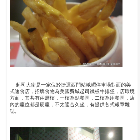
起司大衛是一家位於
捷運西門站
峨嵋停車場對面的
美
式速食店
，招牌食物為美國費城起司鐵板牛排堡，店環境
方面，其共有兩層樓，一樓為點餐區，二樓為用餐區，店
內的座位都是硬座，不太適合久坐，有提供各式報章雜
誌。