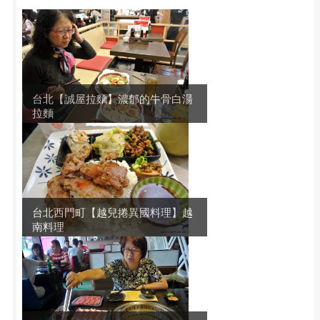
台北【誠屋拉麵】濃郁的牛骨白湯
拉麵
台北西門町【越兒捲異國料理】越
南料理