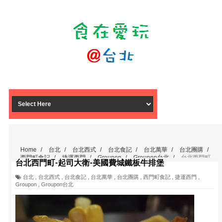
Home
/
台北
/
台北西式
/
台北食記
/
台北萬華
/
台北團購
/
西門町食記
/
捷運西門
/
Groupon
/
Groupon台北
/
台北西門町-
台北西門町-起司大衛-美國費城鐵板牛排堡
起司大衛-美國費城鐵板牛排堡
台北
,
台北西式
,
台北食記
,
台北萬華
,
台北團購
,
西門町食記
,
捷運西門
,
Groupon
,
Groupon台北