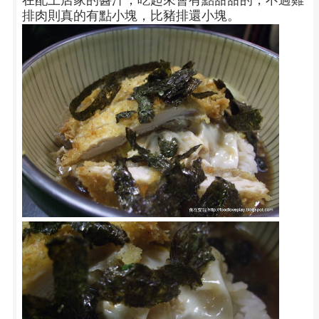
在配上店家的醬汁，吃起來會有點甜甜的，不過雞
排肉則真的有點小塊，比豬排還小塊。