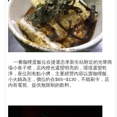
一番咖哩蛋飯位在
捷運忠孝新生站
附近的光華商
場小巷子裡，店內燈光還蠻明亮的，環境還蠻乾
淨，座位則有點小擠，主要經營內容以賣
咖哩飯
、
小火鍋為主，價位約在$65~$130，不能刷卡，店
內有電視、提供無限制的飲料。