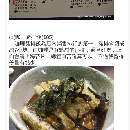
(1)咖哩豬排飯($85)
咖哩豬排飯為店內銷售排行的第一，豬排會切成
約7小塊，而咖哩是有點甜的那種，還算好吃，上
面會灑上海苔片，總體而言還算可以，不過我覺得
份量有點少。