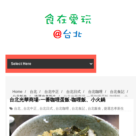
Home
/
台北
/
台北中正
/
台北日式
/
台北咖哩
/
台北食記
/
台北飯食
/
捷運忠孝新生
/
台北光華商場-一番咖哩蛋飯-咖哩飯、小
台北光華商場-一番咖哩蛋飯-咖哩飯、小火鍋
火鍋
台北
,
台北中正
,
台北日式
,
台北咖哩
,
台北食記
,
台北飯食
,
捷運忠孝新生