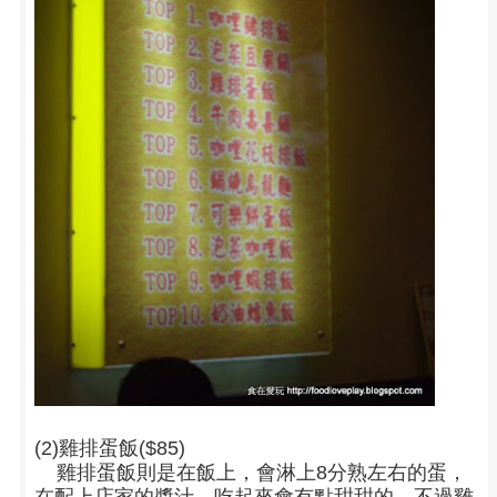
(2)雞排蛋飯($85)
雞排蛋飯則是在飯上，會淋上8分熟左右的蛋，