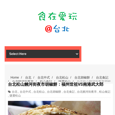
Home
/
台北
/
台北中式
/
台北松山
/
台北胡椒餅
/
台北食記
/
台北饒河街夜市
/
松山食記
/
捷運松山
/
台北松山饒河街夜市胡椒
台北松山饒河街夜市胡椒餅：福州世祖VS南港武大郎
餅：福州世祖VS南港武大郎
台北
,
台北中式
,
台北松山
,
台北胡椒餅
,
台北食記
,
台北饒河街夜市
,
松山食記
,
捷運松山