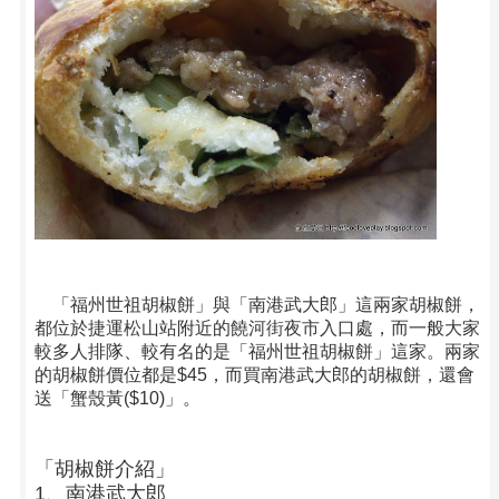
「福州世祖胡椒餅」與「南港武大郎」這兩家胡椒餅，
都位於
捷運松山站
附近的
饒河街夜市
入口處，而一般大家
較多人排隊、較有名的是「福州世祖胡椒餅」這家。兩家
的胡椒餅價位都是$45，而買南港武大郎的胡椒餅，還會
送「蟹殼黃($10)」。
「胡椒餅介紹」
1、南港武大郎