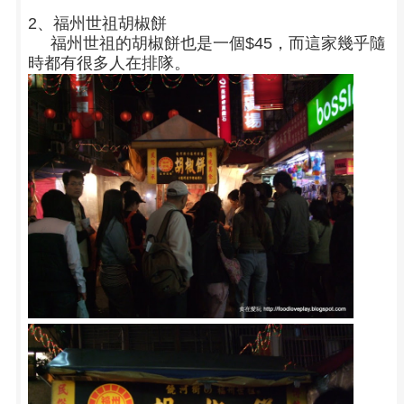
2、福州世祖胡椒餅
福州世祖的胡椒餅也是一個$45，而這家幾乎隨
時都有很多人在排隊。