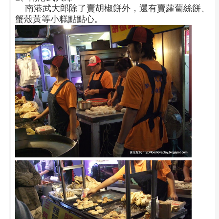
南港武大郎除了賣胡椒餅外，還有賣蘿蔔絲餅、
蟹殼黃等小糕點點心。