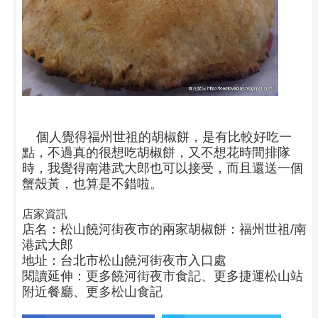
個人覺得福州世祖的胡椒餅，是有比較好吃一
點，不過真的很想吃胡椒餅，又不想花時間排隊
時，我覺得南港武大郎也可以接受，而且還送一個
蟹殼黃，也算是不錯啦。
店家資訊
店名：松山饒河街夜市的兩家胡椒餅：福州世祖/南
港武大郎
地址：台北市松山饒河街夜市入口處
閱讀延伸：
更多饒河街夜市食記
、
更多捷運松山站
附近餐廳
、
更多松山食記