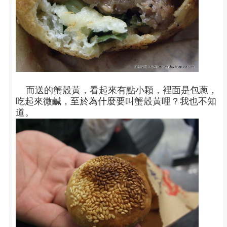
而送的蟹殼黃，看起來有點小顆，裡面是包蔥，
吃起來微鹹，至於為什麼要叫蟹殼黃哩？我也不知
道。