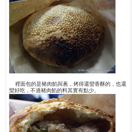
裡面包的是豬肉餡與蔥，烤得還蠻香酥的，也還
蠻好吃，不過豬肉餡的料其實有點少。