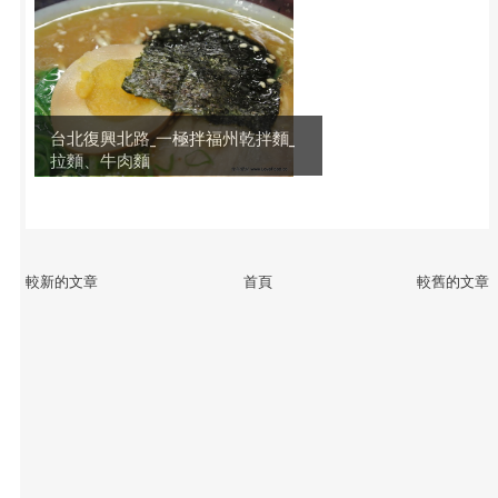
台北復興北路_一極拌福州乾拌麵_
拉麵、牛肉麵
較新的文章
首頁
較舊的文章