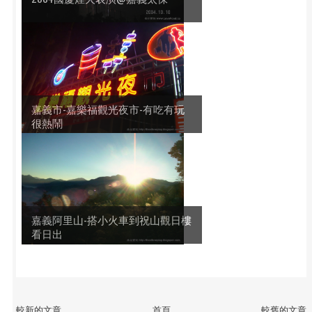
嘉義市-嘉樂福觀光夜市-有吃有玩
很熱鬧
嘉義阿里山-搭小火車到祝山觀日樓
看日出
較新的文章
首頁
較舊的文章