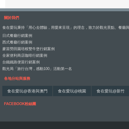
關於我們
食在愛玩秉持「用心去體驗，用愛來呈現」的理念，致力於觀光景點、餐廳
日式餐廳行銷案例
西式餐廳行銷案例
麥當勞田園培根雙牛堡行銷案例
全家便利商店咖啡行銷案例
台鐵鐵路便當行銷案例
觀光局「旅行台灣，感動100」活動第一名
各地分站與服務
食在愛玩@香港與澳門
食在愛玩@桃園
食在愛玩@新竹
FACEBOOK粉絲團