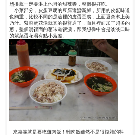
烈推薦一定要淋上他附的甜辣醬，整個很好吃。
小菜部分，皮蛋豆腐的豆腐還蠻新鮮，所用的皮蛋味道
也夠重，比較不同的是這裡的皮蛋豆腐，上面還會淋上美
乃汁。紫菜蛋花湯就真的很普通了，而且裡面加了超多的
蔥，整個湯裡面的蔥味道很濃，跟我想像中會是淡淡口味
的紫菜蛋花湯有點小落差。
來嘉義就是要吃雞肉飯！雞肉飯雖然不是很複雜的料